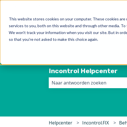
Nederlands
Submenu tonen voor vertalingen
This website stores cookies on your computer. These cookies are 
services to you, both on this website and through other media. To 
We won't track your information when you visit our site. But in orde
so that you're not asked to make this choice again.
Incontrol Helpcenter
Er zijn geen suggesties want het z
Helpcenter
Incontrol.FIX
Beh