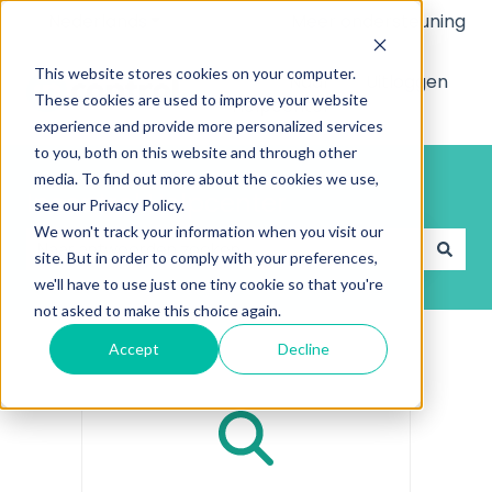
Nederlands
Submenu tonen voor vertalingen
Meer ondersteuning
This website stores cookies on your computer.
Naar
Uitloggen
These cookies are used to improve your website
Helpcenter
experience and provide more personalized services
to you, both on this website and through other
media. To find out more about the cookies we use,
Incontrol Helpcenter
see our Privacy Policy.
We won't track your information when you visit our
site. But in order to comply with your preferences,
Er zijn geen suggesties want het zoekveld is leeg.
we'll have to use just one tiny cookie so that you're
not asked to make this choice again.
Accept
Decline